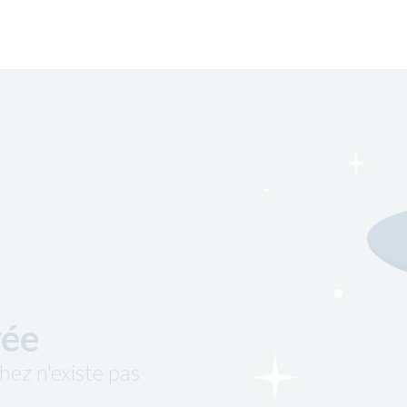
vée
hez n'existe pas