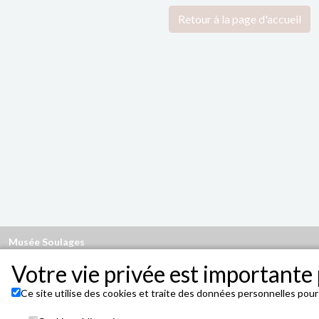
Retour à la page d'accueil
Musée Soulages
Jardin du Foirail, avenue Victor Hugo, 12 000 RODEZ
Votre vie privée est importante 
museesoulages@museesoulagesrodez.fr
Ce site utilise des cookies et traite des données personnelles pour